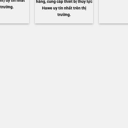
hí) uy tín nhất
hãng, cung cấp thiết bị thủy lực
 trường.
Hawe uy tín nhất trên thị
trường.