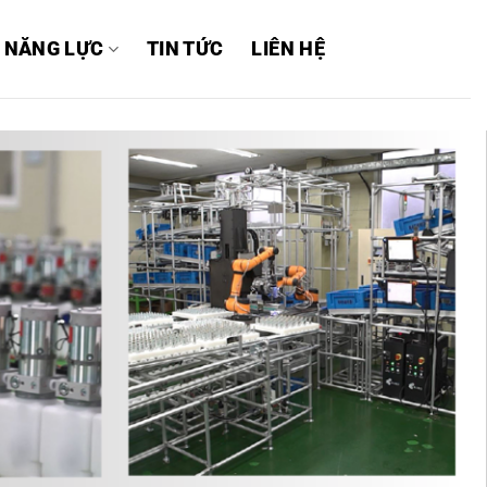
 NĂNG LỰC
TIN TỨC
LIÊN HỆ