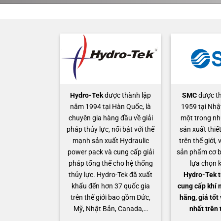
Hydro-Tek
được thành lập
SMC
được t
năm 1994 tại Hàn Quốc, là
1959 tại Nhậ
chuyên gia hàng đầu về giải
một trong nh
pháp thủy lực, nổi bật với thế
sản xuất thiết
mạnh sản xuất Hydraulic
trên thế giới,
power pack và cung cấp giải
sản phẩm cơ b
pháp tổng thể cho hệ thống
lựa chọn 
thủy lực. Hydro-Tek đã xuất
Hydro-Tek t
khẩu đến hơn 37 quốc gia
cung cấp khí 
trên thế giới bao gồm Đức,
hãng, giá tốt
Mỹ, Nhật Bản, Canada,…
nhất trên 