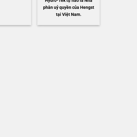
Hydro-Tek tự hào là Nhà
phân uỷ quyền của Hengst
tại Việt Nam.