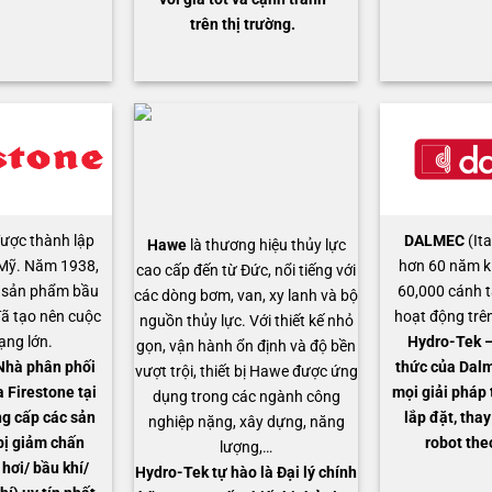
trên thị trường.
ược thành lập
DALMEC
(Ita
Hawe
là thương hiệu thủy lực
Mỹ. Năm 1938,
hơn 60 năm k
cao cấp đến từ Đức, nổi tiếng với
t sản phẩm bầu
60,000 cánh t
các dòng bơm, van, xy lanh và bộ
đã tạo nên cuộc
hoạt động trên
nguồn thủy lực. Với thiết kế nhỏ
ng lớn.
Hydro-Tek – 
gọn, vận hành ổn định và độ bền
Nhà phân phối
thức của Dal
vượt trội, thiết bị Hawe được ứng
 Firestone tại
mọi giải pháp 
dụng trong các ngành công
g cấp các sản
lắp đặt, thay
nghiệp nặng, xây dựng, năng
bị giảm chấn
robot the
lượng,…
 hơi/ bầu khí/
Hydro-Tek tự hào là Đại lý chính