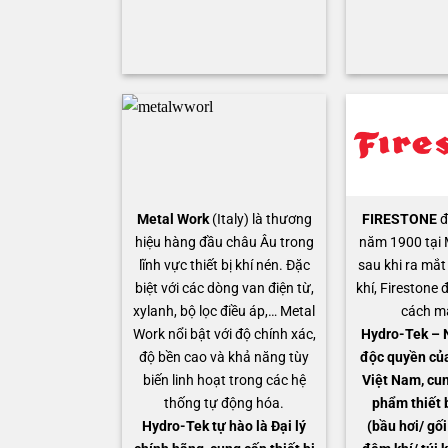
Metal Work
(Italy) là thương
FIRESTONE
đ
hiệu hàng đầu châu Âu trong
năm 1900 tại 
lĩnh vực thiết bị khí nén. Đặc
sau khi ra mắ
biệt với các dòng van điện từ,
khí, Firestone 
xylanh, bộ lọc điều áp,… Metal
cách mạ
Work nổi bật với độ chính xác,
Hydro-Tek – 
độ bền cao và khả năng tùy
độc quyền của
biến linh hoạt trong các hệ
Việt Nam, cun
thống tự động hóa.
phẩm thiết 
Hydro-Tek tự hào là Đại lý
(bầu hơi/ gối