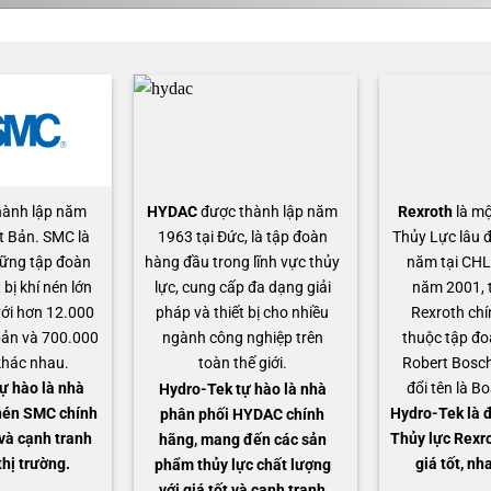
hành lập năm
HYDAC
được thành lập năm
Rexroth
là mộ
t Bản. SMC là
1963 tại Đức, là tập đoàn
Thủy Lực lâu đ
ững tập đoàn
hàng đầu trong lĩnh vực thủy
năm tại CHL
 bị khí nén lớn
lực, cung cấp đa dạng giải
năm 2001, 
 với hơn 12.000
pháp và thiết bị cho nhiều
Rexroth chí
ản và 700.000
ngành công nghiệp trên
thuộc tập đo
khác nhau.
toàn thế giới.
Robert Bosch
ự hào là nhà
đổi tên là B
Hydro-Tek
tự hào là nhà
nén SMC chính
Hydro-Tek là đ
phân phối HYDAC chính
 và cạnh tranh
Thủy lực Rexro
hãng, mang đến các sản
thị trường.
giá tốt, nh
phẩm thủy lực chất lượng
với giá tốt và cạnh tranh