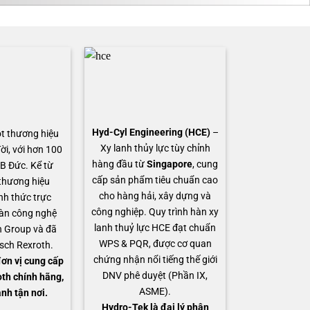
Hyd-Cyl Engineering (HCE)
–
t thương hiệu
Xy lanh thủy lực tùy chỉnh
ời, với hơn 100
hàng đầu từ
Singapore
, cung
B Đức. Kể từ
cấp sản phẩm tiêu chuẩn cao
thương hiệu
cho hàng hải, xây dựng và
nh thức trực
công nghiệp. Quy trình hàn xy
àn công nghệ
lanh thuỷ lực HCE đạt chuẩn
 Group và đã
WPS & PQR, được cơ quan
osch Rexroth.
chứng nhận nổi tiếng thế giới
ơn vị cung cấp
DNV phê duyệt (Phần IX,
th chính hãng,
ASME).
anh tận nơi.
Hydro-Tek là đại lý phân