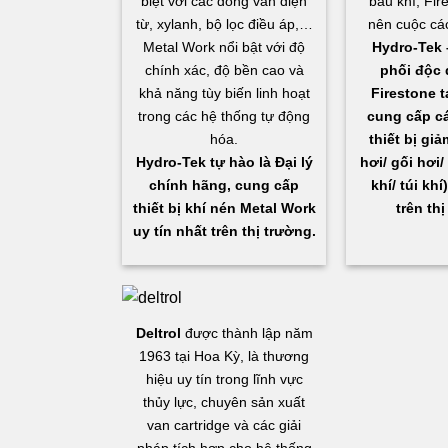
biệt với các dòng van điện
bầu khí, Fir
từ, xylanh, bộ lọc điều áp,…
nên cuộc cá
Metal Work nổi bật với độ
Hydro-Tek 
chính xác, độ bền cao và
phối độc 
khả năng tùy biến linh hoạt
Firestone t
trong các hệ thống tự động
cung cấp c
hóa.
thiết bị gi
Hydro-Tek tự hào là Đại lý
hơi/ gối hơi/
chính hãng, cung cấp
khí/ túi khí
thiết bị khí nén Metal Work
trên thị
uy tín nhất trên thị trường.
Deltrol
được thành lập năm
1963 tại Hoa Kỳ, là thương
hiệu uy tín trong lĩnh vực
thủy lực, chuyên sản xuất
van cartridge và các giải
pháp tích hợp cho hệ thống