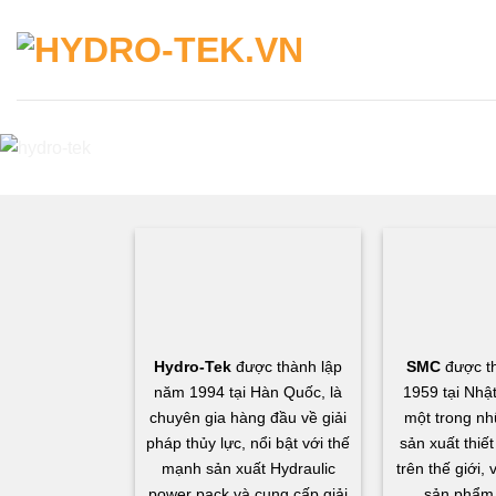
Skip
to
content
Hydro-Tek
được thành lập
SMC
được t
năm 1994 tại Hàn Quốc, là
1959 tại Nhậ
chuyên gia hàng đầu về giải
một trong nh
pháp thủy lực, nổi bật với thế
sản xuất thiết
mạnh sản xuất Hydraulic
trên thế giới,
power pack và cung cấp giải
sản phẩm 