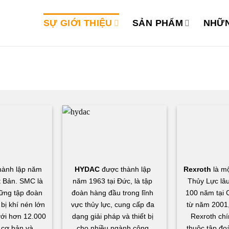
SỰ GIỚI THIỆU
SẢN PHẨM
NHỮN
hành lập năm
HYDAC
được thành lập
Rexroth
là mộ
t Bản. SMC là
năm 1963 tại Đức, là tập
Thủy Lực lâu
ững tập đoàn
đoàn hàng đầu trong lĩnh
100 năm tại 
 bị khí nén lớn
vực thủy lực, cung cấp đa
từ năm 2001,
 với hơn 12.000
dạng giải pháp và thiết bị
Rexroth chí
cơ bản và
cho nhiều ngành công
thuộc tập đo