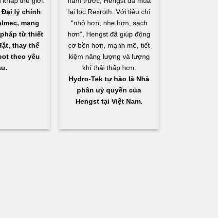
 khắp thế giới.
năm trước, Hengst đã mua
Đại lý chính
lại lọc Rexroth. Với tiêu chí
almec, mang
“nhỏ hơn, nhẹ hơn, sạch
pháp từ thiết
hơn”, Hengst đã giúp động
ặt, thay thế
cơ bền hơn, mạnh mẽ, tiết
bot theo yêu
kiệm năng lượng và lượng
u.
khí thải thấp hơn.
Hydro-Tek tự hào là Nhà
phân uỷ quyền của
Hengst tại Việt Nam.