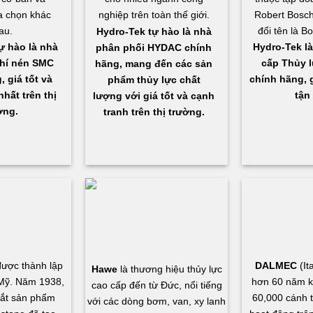
a chọn khác
nghiệp trên toàn thế giới.
Robert Bosch
au.
đổi tên là B
Hydro-Tek
tự hào là nhà
ự hào là nhà
Hydro-Tek là
phân phối HYDAC chính
hí nén SMC
cấp Thủy l
hãng, mang đến các sản
 giá tốt và
chính hãng, g
phẩm thủy lực chất
hất trên thị
tận 
lượng với giá tốt và cạnh
ờng.
tranh trên thị trường.
ược thành lập
DALMEC
(It
Hawe
là thương hiệu thủy lực
Mỹ. Năm 1938,
hơn 60 năm k
cao cấp đến từ Đức, nổi tiếng
mắt sản phẩm
60,000 cánh t
với các dòng bơm, van, xy lanh