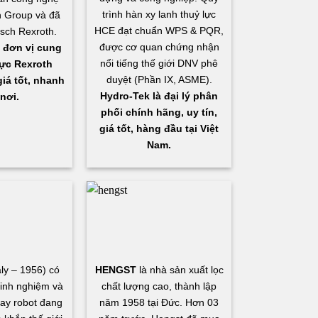
trình hàn xy lanh thuỷ lực
 Group và đã
HCE đạt chuẩn WPS & PQR,
osch Rexroth.
được cơ quan chứng nhận
 đơn vị cung
nổi tiếng thế giới DNV phê
ực Rexroth
duyệt (Phần IX, ASME).
iá tốt, nhanh
Hydro-Tek là đại lý phân
nơi.
phối chính hãng, uy tín,
giá tốt, hàng đầu tại Việt
Nam.
aly – 1956) có
HENGST
là nhà sản xuất lọc
inh nghiệm và
chất lượng cao, thành lập
ay robot đang
năm 1958 tại Đức. Hơn 03