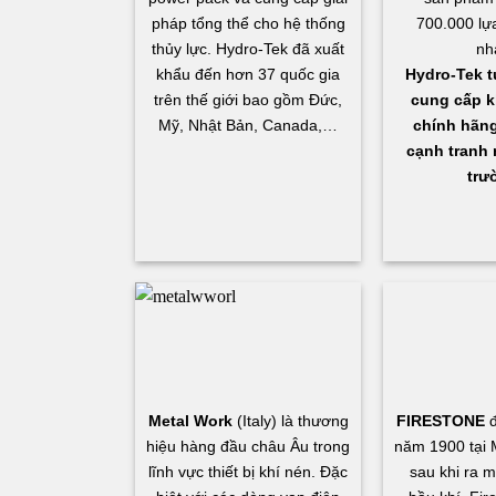
pháp tổng thể cho hệ thống
700.000 lự
thủy lực. Hydro-Tek đã xuất
nh
khẩu đến hơn 37 quốc gia
Hydro-Tek t
trên thế giới bao gồm Đức,
cung cấp k
Mỹ, Nhật Bản, Canada,…
chính hãng,
cạnh tranh n
trư
Metal Work
(Italy) là thương
FIRESTONE
đ
hiệu hàng đầu châu Âu trong
năm 1900 tại 
lĩnh vực thiết bị khí nén. Đặc
sau khi ra 