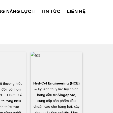
G NĂNG LỰC
TIN TỨC
LIÊN HỆ
Hyd-Cyl Engineering (HCE)
t thương hiệu
– Xy lanh thủy lực tùy chỉnh
 đời, với hơn
hàng đầu từ
Singapore
,
CHLB Đức. Kể
cung cấp sản phẩm tiêu
 thương hiệu
chuẩn cao cho hàng hải, xây
nh thức trực
dựng và công nghiệp. Quy
àn công nghệ