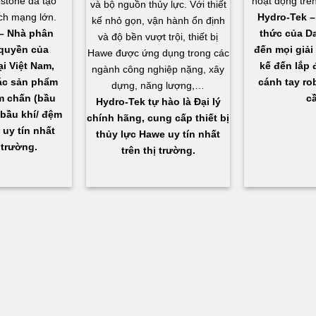
estone đã tạo
hoạt động trên
và bộ nguồn thủy lực. Với thiết
ch mạng lớn.
Hydro-Tek – 
kế nhỏ gọn, vận hành ổn định
– Nhà phân
thức của D
và độ bền vượt trội, thiết bị
quyền của
đến mọi giải 
Hawe được ứng dụng trong các
ại Việt Nam,
kế đến lắp đ
ngành công nghiệp nặng, xây
ác sản phẩm
cánh tay ro
dựng, năng lượng,…
ảm chấn (bầu
cầ
Hydro-Tek tự hào là Đại lý
 bầu khí/ đệm
chính hãng, cung cấp thiết bị
) uy tín nhất
thủy lực Hawe uy tín nhất
 trường.
trên thị trường.