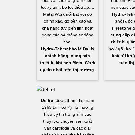
biệt với các dòng van điện
bầu khí, Fir
từ, xylanh, bộ lọc điều áp,…
nên cuộc cá
Metal Work nổi bật với độ
Hydro-Tek 
chính xác, độ bền cao và
phối độc 
khả năng tùy biến linh hoạt
Firestone t
trong các hệ thống tự động
cung cấp c
hóa.
thiết bị gi
Hydro-Tek tự hào là Đại lý
hơi/ gối hơi/
chính hãng, cung cấp
khí/ túi khí
thiết bị khí nén Metal Work
trên thị
uy tín nhất trên thị trường.
Deltrol
được thành lập năm
1963 tại Hoa Kỳ, là thương
hiệu uy tín trong lĩnh vực
thủy lực, chuyên sản xuất
van cartridge và các giải
pháp tích hợp cho hệ thống