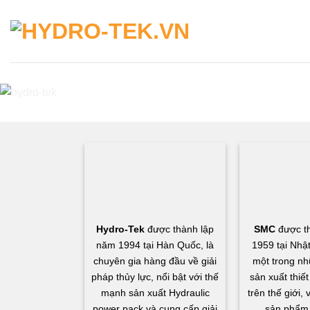
Skip
to
content
Hydro-Tek
được thành lập
SMC
được t
năm 1994 tại Hàn Quốc, là
1959 tại Nhậ
chuyên gia hàng đầu về giải
một trong nh
pháp thủy lực, nổi bật với thế
sản xuất thiết
mạnh sản xuất Hydraulic
trên thế giới,
power pack và cung cấp giải
sản phẩm 