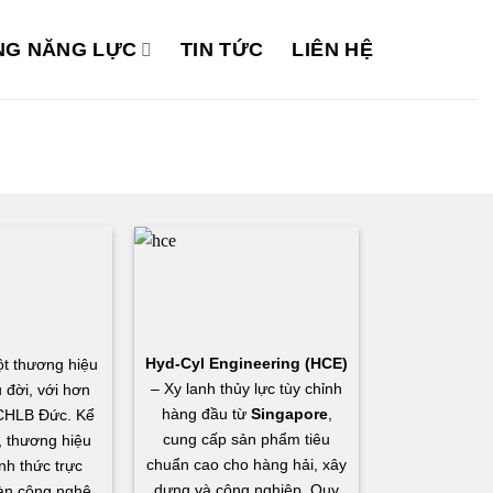
G NĂNG LỰC
TIN TỨC
LIÊN HỆ
Hyd-Cyl Engineering (HCE)
t thương hiệu
– Xy lanh thủy lực tùy chỉnh
 đời, với hơn
hàng đầu từ
Singapore
,
CHLB Đức. Kể
cung cấp sản phẩm tiêu
 thương hiệu
chuẩn cao cho hàng hải, xây
nh thức trực
dựng và công nghiệp. Quy
àn công nghệ