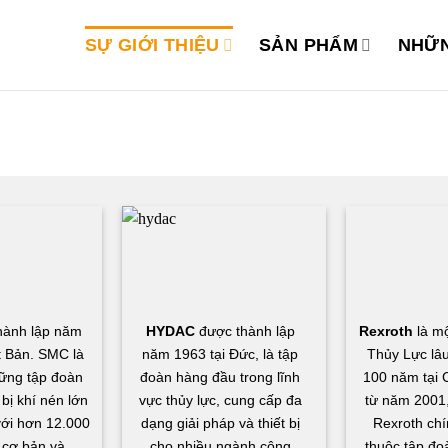
SỰ GIỚI THIỆU
SẢN PHẨM
NHỮN
hành lập năm
HYDAC
được thành lập
Rexroth
là mộ
t Bản. SMC là
năm 1963 tại Đức, là tập
Thủy Lực lâu
ững tập đoàn
đoàn hàng đầu trong lĩnh
100 năm tại 
 bị khí nén lớn
vực thủy lực, cung cấp đa
từ năm 2001,
 với hơn 12.000
dạng giải pháp và thiết bị
Rexroth chí
cơ bản và
cho nhiều ngành công
thuộc tập đo