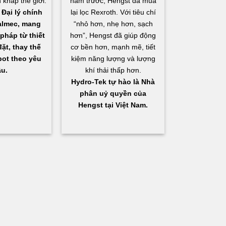
 khắp thế giới.
năm trước, Hengst đã mua
Đại lý chính
lại lọc Rexroth. Với tiêu chí
almec, mang
“nhỏ hơn, nhẹ hơn, sạch
pháp từ thiết
hơn”, Hengst đã giúp động
ặt, thay thế
cơ bền hơn, mạnh mẽ, tiết
bot theo yêu
kiệm năng lượng và lượng
u.
khí thải thấp hơn.
Hydro-Tek tự hào là Nhà
phân uỷ quyền của
Hengst tại Việt Nam.