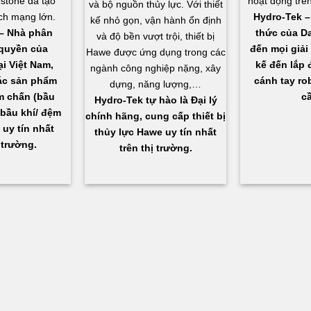
estone đã tạo
hoạt động trên
và bộ nguồn thủy lực. Với thiết
ch mạng lớn.
Hydro-Tek – 
kế nhỏ gọn, vận hành ổn định
– Nhà phân
thức của D
và độ bền vượt trội, thiết bị
quyền của
đến mọi giải 
Hawe được ứng dụng trong các
ại Việt Nam,
kế đến lắp đ
ngành công nghiệp nặng, xây
ác sản phẩm
cánh tay ro
dựng, năng lượng,…
ảm chấn (bầu
cầ
Hydro-Tek tự hào là Đại lý
 bầu khí/ đệm
chính hãng, cung cấp thiết bị
) uy tín nhất
thủy lực Hawe uy tín nhất
 trường.
trên thị trường.