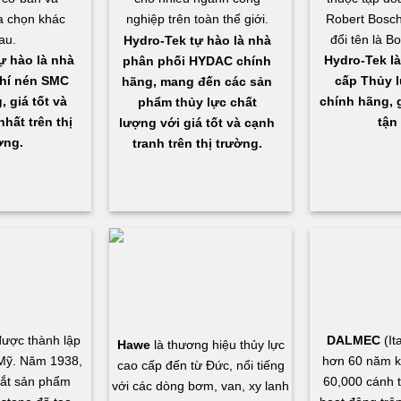
a chọn khác
nghiệp trên toàn thế giới.
Robert Bosch
au.
đổi tên là B
Hydro-Tek
tự hào là nhà
ự hào là nhà
Hydro-Tek là
phân phối HYDAC chính
hí nén SMC
cấp Thủy l
hãng, mang đến các sản
 giá tốt và
chính hãng, g
phẩm thủy lực chất
hất trên thị
tận 
lượng với giá tốt và cạnh
ờng.
tranh trên thị trường.
ược thành lập
DALMEC
(It
Hawe
là thương hiệu thủy lực
Mỹ. Năm 1938,
hơn 60 năm k
cao cấp đến từ Đức, nổi tiếng
mắt sản phẩm
60,000 cánh t
với các dòng bơm, van, xy lanh