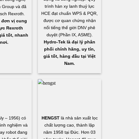
trình hàn xy lanh thuỷ lực
 Group và đã
HCE đạt chuẩn WPS & PQR,
osch Rexroth.
được cơ quan chứng nhận
 đơn vị cung
nổi tiếng thế giới DNV phê
ực Rexroth
duyệt (Phần IX, ASME).
iá tốt, nhanh
Hydro-Tek là đại lý phân
nơi.
phối chính hãng, uy tín,
giá tốt, hàng đầu tại Việt
Nam.
aly – 1956) có
HENGST
là nhà sản xuất lọc
inh nghiệm và
chất lượng cao, thành lập
ay robot đang
năm 1958 tại Đức. Hơn 03