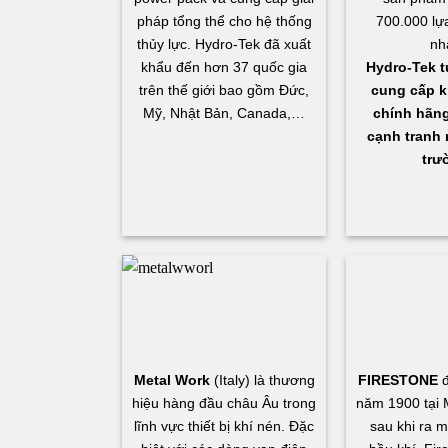
pháp tổng thể cho hệ thống
700.000 lự
thủy lực. Hydro-Tek đã xuất
nh
khẩu đến hơn 37 quốc gia
Hydro-Tek t
trên thế giới bao gồm Đức,
cung cấp k
Mỹ, Nhật Bản, Canada,…
chính hãng,
cạnh tranh n
trư
Metal Work
(Italy) là thương
FIRESTONE
đ
hiệu hàng đầu châu Âu trong
năm 1900 tại 
lĩnh vực thiết bị khí nén. Đặc
sau khi ra 