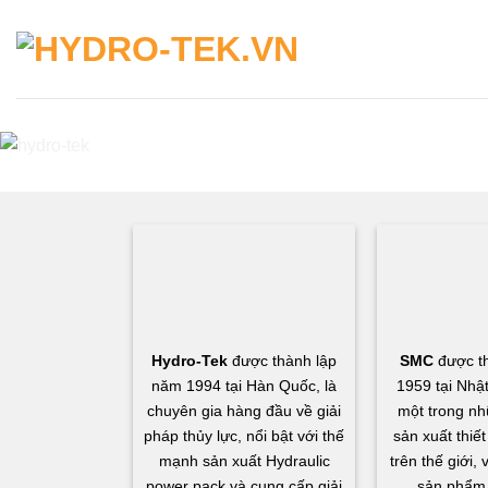
Skip
to
content
Hydro-Tek
được thành lập
SMC
được t
năm 1994 tại Hàn Quốc, là
1959 tại Nhậ
chuyên gia hàng đầu về giải
một trong nh
pháp thủy lực, nổi bật với thế
sản xuất thiết
mạnh sản xuất Hydraulic
trên thế giới,
power pack và cung cấp giải
sản phẩm 