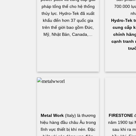
pháp tổng thể cho hệ thống
700.000 lự
thủy lực. Hydro-Tek đã xuất
nh
khẩu đến hơn 37 quốc gia
Hydro-Tek t
trên thế giới bao gồm Đức,
cung cấp k
Mỹ, Nhật Bản, Canada,…
chính hãng,
cạnh tranh n
trư
Metal Work
(Italy) là thương
FIRESTONE
đ
hiệu hàng đầu châu Âu trong
năm 1900 tại 
lĩnh vực thiết bị khí nén. Đặc
sau khi ra 