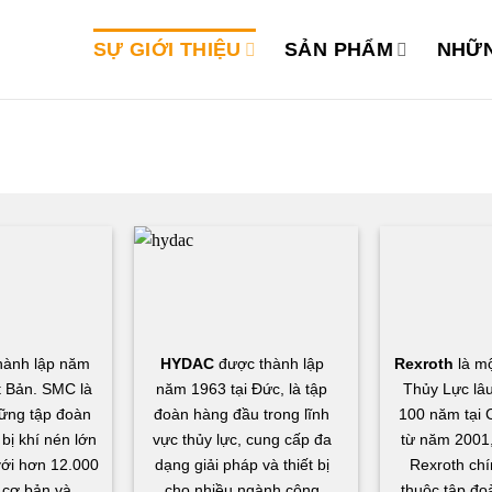
SỰ GIỚI THIỆU
SẢN PHẨM
NHỮN
hành lập năm
HYDAC
được thành lập
Rexroth
là mộ
t Bản. SMC là
năm 1963 tại Đức, là tập
Thủy Lực lâu
ững tập đoàn
đoàn hàng đầu trong lĩnh
100 năm tại 
 bị khí nén lớn
vực thủy lực, cung cấp đa
từ năm 2001,
 với hơn 12.000
dạng giải pháp và thiết bị
Rexroth chí
cơ bản và
cho nhiều ngành công
thuộc tập đo