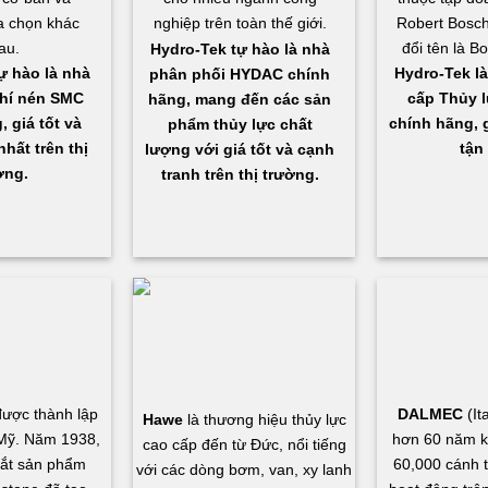
a chọn khác
nghiệp trên toàn thế giới.
Robert Bosch
au.
đổi tên là B
Hydro-Tek
tự hào là nhà
ự hào là nhà
Hydro-Tek là
phân phối HYDAC chính
hí nén SMC
cấp Thủy l
hãng, mang đến các sản
 giá tốt và
chính hãng, g
phẩm thủy lực chất
hất trên thị
tận 
lượng với giá tốt và cạnh
ờng.
tranh trên thị trường.
ược thành lập
DALMEC
(It
Hawe
là thương hiệu thủy lực
Mỹ. Năm 1938,
hơn 60 năm k
cao cấp đến từ Đức, nổi tiếng
mắt sản phẩm
60,000 cánh t
với các dòng bơm, van, xy lanh