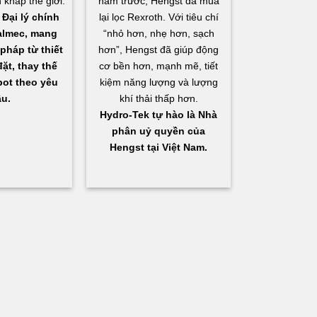
 khắp thế giới.
năm trước, Hengst đã mua
Đại lý chính
lại lọc Rexroth. Với tiêu chí
almec, mang
“nhỏ hơn, nhẹ hơn, sạch
pháp từ thiết
hơn”, Hengst đã giúp động
ặt, thay thế
cơ bền hơn, mạnh mẽ, tiết
bot theo yêu
kiệm năng lượng và lượng
u.
khí thải thấp hơn.
Hydro-Tek tự hào là Nhà
phân uỷ quyền của
Hengst tại Việt Nam.