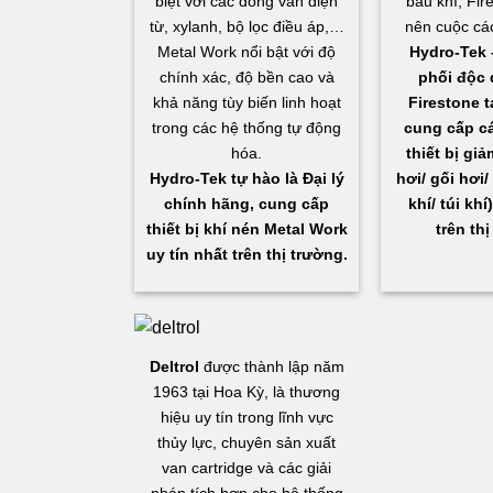
biệt với các dòng van điện
bầu khí, Fir
từ, xylanh, bộ lọc điều áp,…
nên cuộc cá
Metal Work nổi bật với độ
Hydro-Tek 
chính xác, độ bền cao và
phối độc 
khả năng tùy biến linh hoạt
Firestone t
trong các hệ thống tự động
cung cấp c
hóa.
thiết bị gi
Hydro-Tek tự hào là Đại lý
hơi/ gối hơi/
chính hãng, cung cấp
khí/ túi khí
thiết bị khí nén Metal Work
trên thị
uy tín nhất trên thị trường.
Deltrol
được thành lập năm
1963 tại Hoa Kỳ, là thương
hiệu uy tín trong lĩnh vực
thủy lực, chuyên sản xuất
van cartridge và các giải
pháp tích hợp cho hệ thống