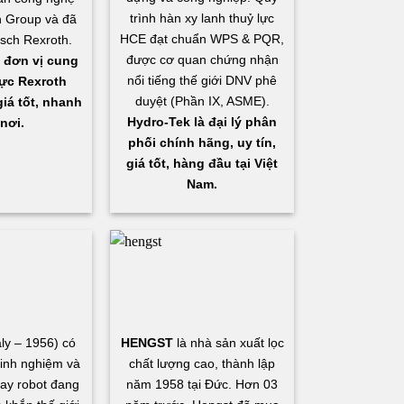
trình hàn xy lanh thuỷ lực
 Group và đã
HCE đạt chuẩn WPS & PQR,
osch Rexroth.
được cơ quan chứng nhận
 đơn vị cung
nổi tiếng thế giới DNV phê
ực Rexroth
duyệt (Phần IX, ASME).
iá tốt, nhanh
Hydro-Tek là đại lý phân
nơi.
phối chính hãng, uy tín,
giá tốt, hàng đầu tại Việt
Nam.
aly – 1956) có
HENGST
là nhà sản xuất lọc
inh nghiệm và
chất lượng cao, thành lập
ay robot đang
năm 1958 tại Đức. Hơn 03