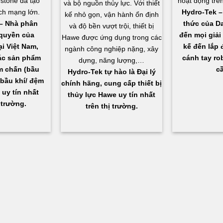
estone đã tạo
hoạt động trên
và bộ nguồn thủy lực. Với thiết
ch mạng lớn.
Hydro-Tek – 
kế nhỏ gọn, vận hành ổn định
– Nhà phân
thức của D
và độ bền vượt trội, thiết bị
quyền của
đến mọi giải 
Hawe được ứng dụng trong các
ại Việt Nam,
kế đến lắp đ
ngành công nghiệp nặng, xây
ác sản phẩm
cánh tay ro
dựng, năng lượng,…
ảm chấn (bầu
cầ
Hydro-Tek tự hào là Đại lý
 bầu khí/ đệm
chính hãng, cung cấp thiết bị
) uy tín nhất
thủy lực Hawe uy tín nhất
 trường.
trên thị trường.