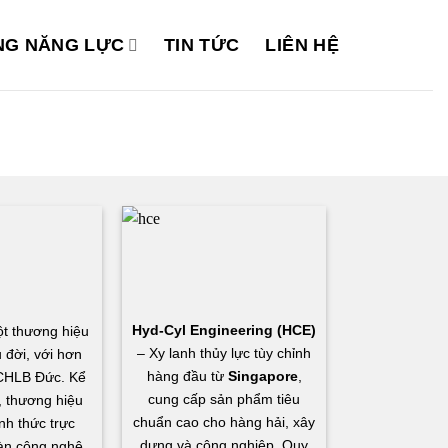
G NĂNG LỰC
TIN TỨC
LIÊN HỆ
Hyd-Cyl Engineering (HCE)
t thương hiệu
– Xy lanh thủy lực tùy chỉnh
 đời, với hơn
hàng đầu từ
Singapore
,
CHLB Đức. Kể
cung cấp sản phẩm tiêu
 thương hiệu
chuẩn cao cho hàng hải, xây
nh thức trực
dựng và công nghiệp. Quy
àn công nghệ