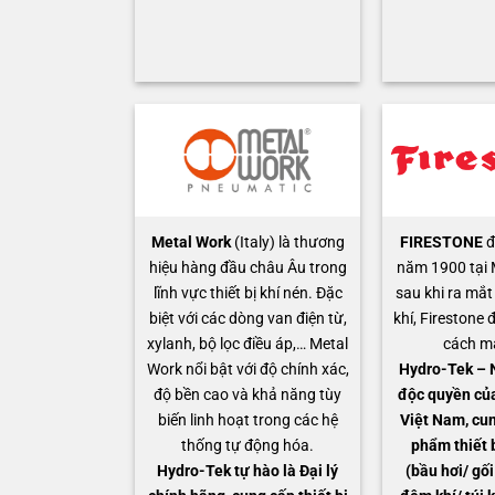
Metal Work
(Italy) là thương
FIRESTONE
đ
hiệu hàng đầu châu Âu trong
năm 1900 tại 
lĩnh vực thiết bị khí nén. Đặc
sau khi ra mắ
biệt với các dòng van điện từ,
khí, Firestone 
xylanh, bộ lọc điều áp,… Metal
cách mạ
Work nổi bật với độ chính xác,
Hydro-Tek – 
độ bền cao và khả năng tùy
độc quyền của
biến linh hoạt trong các hệ
Việt Nam, cun
thống tự động hóa.
phẩm thiết 
Hydro-Tek tự hào là Đại lý
(bầu hơi/ gối