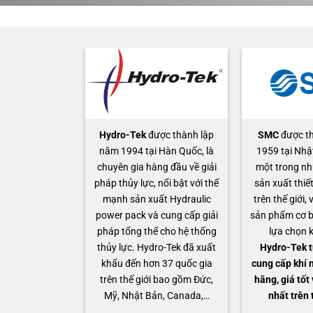
Hydro-Tek
được thành lập
SMC
được t
năm 1994 tại Hàn Quốc, là
1959 tại Nhậ
chuyên gia hàng đầu về giải
một trong nh
pháp thủy lực, nổi bật với thế
sản xuất thiết
mạnh sản xuất Hydraulic
trên thế giới,
power pack và cung cấp giải
sản phẩm cơ b
pháp tổng thể cho hệ thống
lựa chọn 
thủy lực. Hydro-Tek đã xuất
Hydro-Tek t
khẩu đến hơn 37 quốc gia
cung cấp khí 
trên thế giới bao gồm Đức,
hãng, giá tốt
Mỹ, Nhật Bản, Canada,…
nhất trên 