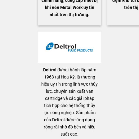
chính hãng, cung cấp thiết bị
đệm khí/ túi k
khí nén Metal Work uy tín
trên thị
nhất trên thị trường.
Deltrol
được thành lập năm
1963 tại Hoa Kỳ, là thương
hiệu uy tín trong lĩnh vực thủy
lực, chuyên sản xuất van
cartridge và các giải pháp
tích hợp cho hệ thống thủy
lực công nghiệp. Sản phẩm
của Deltrol được ứng dụng
rộng rãi nhờ độ bền và hiệu
suất cao.