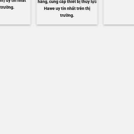
hí) uy tín nhất
hãng, cung cấp thiết bị thủy lực
 trường.
Hawe uy tín nhất trên thị
trường.