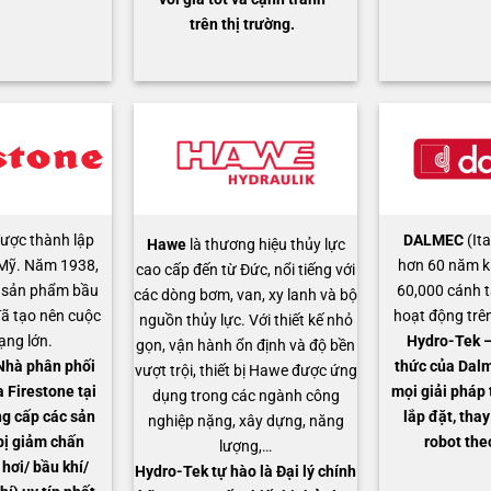
trên thị trường.
ược thành lập
DALMEC
(Ita
Hawe
là thương hiệu thủy lực
Mỹ. Năm 1938,
hơn 60 năm k
cao cấp đến từ Đức, nổi tiếng với
t sản phẩm bầu
60,000 cánh t
các dòng bơm, van, xy lanh và bộ
đã tạo nên cuộc
hoạt động trên
nguồn thủy lực. Với thiết kế nhỏ
ng lớn.
Hydro-Tek – 
gọn, vận hành ổn định và độ bền
Nhà phân phối
thức của Dal
vượt trội, thiết bị Hawe được ứng
 Firestone tại
mọi giải pháp 
dụng trong các ngành công
g cấp các sản
lắp đặt, thay
nghiệp nặng, xây dựng, năng
bị giảm chấn
robot the
lượng,…
 hơi/ bầu khí/
Hydro-Tek tự hào là Đại lý chính