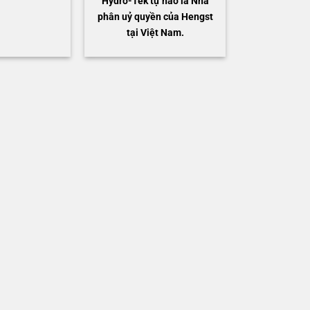
Hydro-Tek tự hào là Nhà
phân uỷ quyền của Hengst
tại Việt Nam.