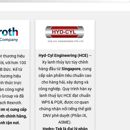
Hyd-Cyl Engineering (HCE)
–
t thương hiệu
Xy lanh thủy lực tùy chỉnh
ời, với hơn 100
hàng đầu từ
Singapore
, cung
B Đức. Kể từ
cấp sản phẩm tiêu chuẩn cao
thương hiệu
cho hàng hải, xây dựng và
nh thức trực
công nghiệp. Quy trình hàn xy
àn công nghệ
lanh thuỷ lực HCE đạt chuẩn
 Group và đã
WPS & PQR, được cơ quan
osch Rexroth.
chứng nhận nổi tiếng thế giới
ơn vị cung cấp
DNV phê duyệt (Phần IX,
th chính hãng,
ASME).
anh tận nơi.
Hydro-Tek là đại lý phân