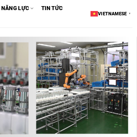
 NĂNG LỰC
TIN TỨC
VIETNAMESE
▼