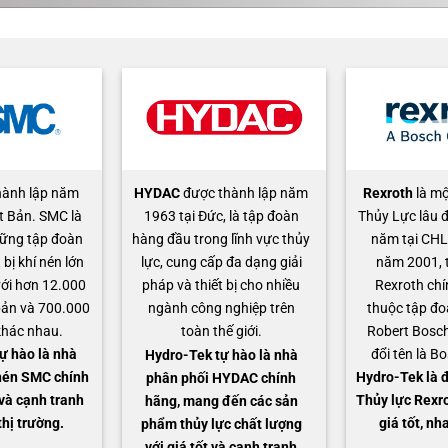
hành lập năm
HYDAC
được thành lập năm
Rexroth
là mộ
t Bản. SMC là
1963 tại Đức, là tập đoàn
Thủy Lực lâu đ
ững tập đoàn
hàng đầu trong lĩnh vực thủy
năm tại CHL
 bị khí nén lớn
lực, cung cấp đa dạng giải
năm 2001, 
 với hơn 12.000
pháp và thiết bị cho nhiều
Rexroth chí
ản và 700.000
ngành công nghiệp trên
thuộc tập đo
khác nhau.
toàn thế giới.
Robert Bosch
ự hào là nhà
đổi tên là B
Hydro-Tek
tự hào là nhà
nén SMC chính
Hydro-Tek là đ
phân phối HYDAC chính
 và cạnh tranh
Thủy lực Rexro
hãng, mang đến các sản
thị trường.
giá tốt, nh
phẩm thủy lực chất lượng
với giá tốt và cạnh tranh