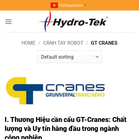
Skip
Vietnamese
▼
to
content
HOME
/
CÁNH TAY ROBOT
/
GT CRANES
I. Thương Hiệu cần cẩu GT-Cranes: Chất
lượng và Uy tín hàng đầu trong ngành
công nghiệp