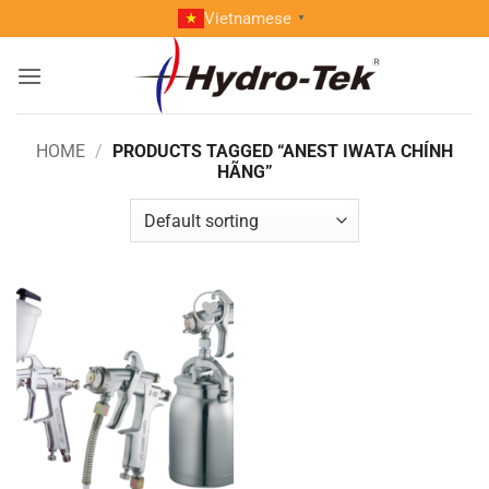
Skip
Vietnamese
▼
to
content
HOME
/
PRODUCTS TAGGED “ANEST IWATA CHÍNH
HÃNG”
Add to
wishlist