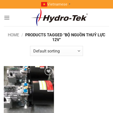
Skip
Vietnamese
▼
to
content
HOME
/
PRODUCTS TAGGED “BỘ NGUỒN THUỶ LỰC
12V”
Add to
wishlist