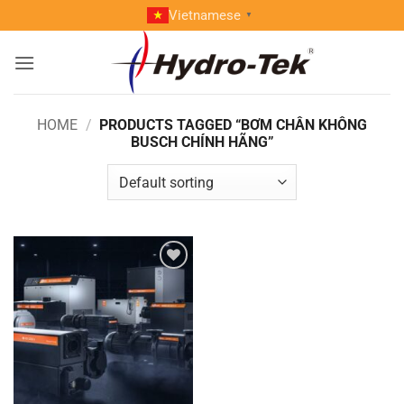
Skip
Vietnamese
▼
to
content
HOME
/
PRODUCTS TAGGED “BƠM CHÂN KHÔNG
BUSCH CHÍNH HÃNG”
Add to
wishlist