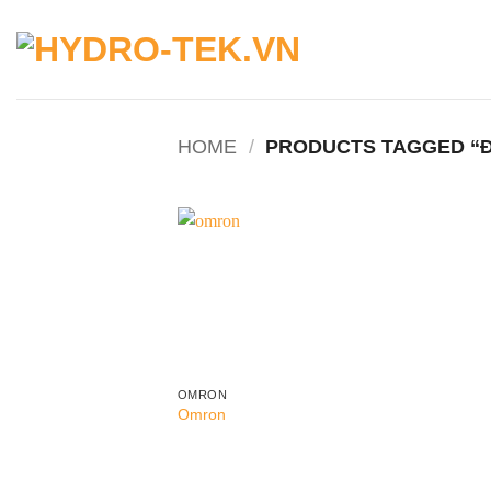
Skip
to
content
HOME
/
PRODUCTS TAGGED “Đ
Add to
wishlist
OMRON
Omron