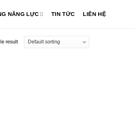
G NĂNG LỰC
TIN TỨC
LIÊN HỆ
e result