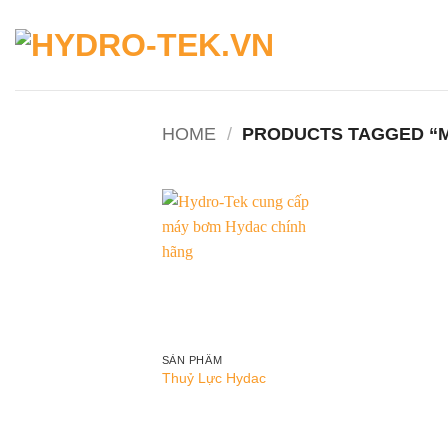
Skip
to
content
HOME
/
PRODUCTS TAGGED “
Add to
wishlist
SẢN PHẨM
Thuỷ Lực Hydac