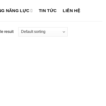
G NĂNG LỰC
TIN TỨC
LIÊN HỆ
e result