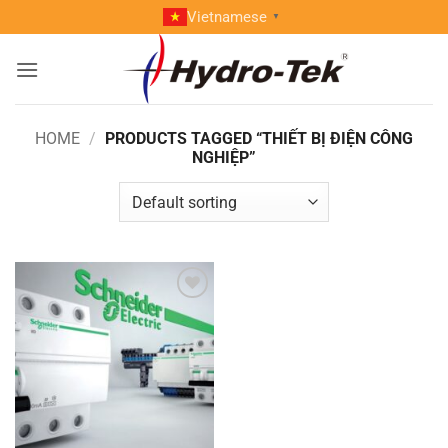
Skip
Vietnamese
▼
to
content
HOME
/
PRODUCTS TAGGED “THIẾT BỊ ĐIỆN CÔNG
NGHIỆP”
Add to
wishlist