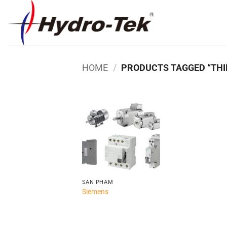
Skip
to
content
HOME
/
PRODUCTS TAGGED “THIẾ
Add to
wishlist
SẢN PHẨM
Siemens