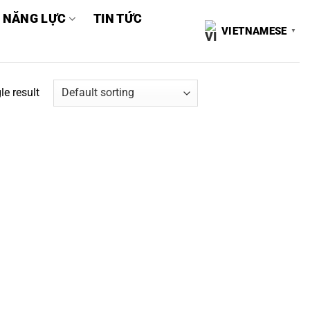
 NĂNG LỰC
TIN TỨC
VIETNAMESE
▼
le result