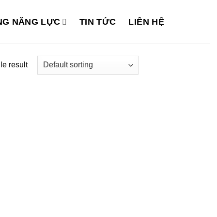
G NĂNG LỰC
TIN TỨC
LIÊN HỆ
e result