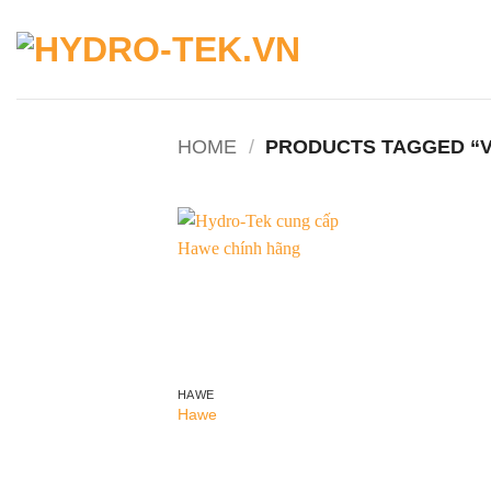
Skip
to
content
HOME
/
PRODUCTS TAGGED “
Add to
wishlist
HAWE
Hawe