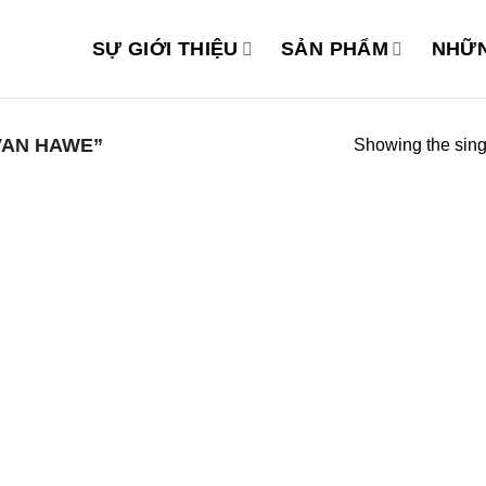
SỰ GIỚI THIỆU
SẢN PHẨM
NHỮN
VAN HAWE”
Showing the singl