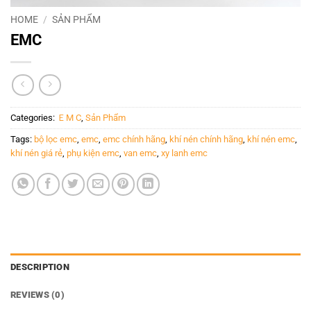
HOME
/
SẢN PHẨM
EMC
Categories:
ＥM C
,
Sản Phẩm
Tags:
bộ lọc emc
,
emc
,
emc chính hãng
,
khí nén chính hãng
,
khí nén emc
,
khí nén giá rẻ
,
phụ kiện emc
,
van emc
,
xy lanh emc
DESCRIPTION
REVIEWS (0)