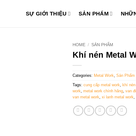
SỰ GIỚI THIỆU
SẢN PHẨM
NHỮN
HOME
/
SẢN PHẨM
Khí nén Metal 
Add to
wishlist
Categories:
Metal Work
,
Sản Phẩm
Tags:
cung cấp metal work
,
khí nén
work
,
metal work chính hãng
,
van đ
van metal work
,
xi lanh metal work
,