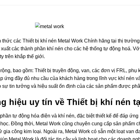
 thức các Thiết bị khí nén Metal Work Chính hãng tại thị trườn
uất các thành phần khí nén cho các hệ thống tự động hoá. Với 
y trên khắp thế giới.
ộng, bao gồm: Thiết bị truyền động, van, các đơn vị FRL, phụ 
p ứng đầy đủ nhu cầu của khách hàng trong lĩnh vực khí nén và
sự tin tưởng và hiệu suất ổn định của các sản phẩm được phâ
 hiệu uy tín về Thiết bị khí nén tạ
 phần tự động hóa điện và khí nén, đặc biệt thiết kế để đáp ứn
 học. Đồng thời, Metal Work cũng chuyên cung cấp sản phẩm 
ử gia công kim loại. Ngoài ra, Metal Work có sẵn một loạt van
úp Metal Work là đối tác tin cậy và linh hoạt cho các doanh ng